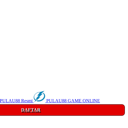
PULAU88 Resmi
PULAU88 GAME ONLINE
DAFTAR