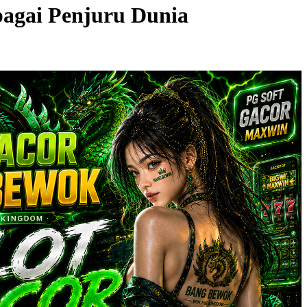
bagai Penjuru Dunia