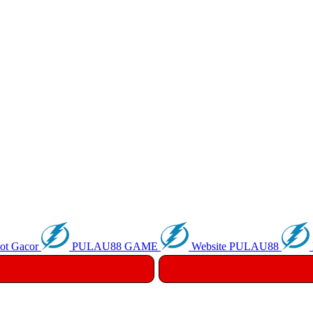
lot Gacor
PULAU88 GAME
Website PULAU88