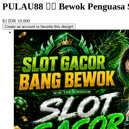
PULAU88 🐦‍🔥 Bewok Penguasa 
$3
IDR 10.000
Create an account to favorite this design!